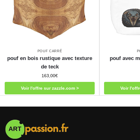
POUF CARRÉ
P
pouf en bois rustique avec texture
pouf avec mo
de teck
163,00
€
Voir l'offre sur zazzle.com >
Voir l'of